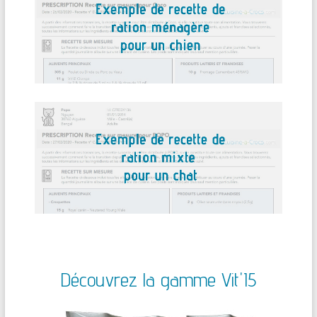
Découvrez la gamme Vit'I5