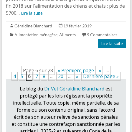
fin 2018 sur l’alimentation des chiens et chats : plus de
5700…
Lire la suite
Géraldine Blanchard
19 février 2019
Alimentation ménagère
,
Aliments
9 Commentaires
Lire la suite
Page 6 sur 28
« Première page
«
…
4
5
6
7
8
…
20
…
»
Dernière page »
Le blog du
Dr Vet Géraldine Blanchard
est
protégé par les lois régissant la propriété
intellectuelle. Toute copie, même partielle, de sa
forme ou son contenu original, sans l’accord
écrit de son auteur relève de sanctions pénales
et constitue une contrefaçon sanctionnée par les
articles L.3335-2 et suivants du Code de la