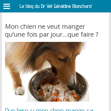
Le blog du Dr Vet Géraldine Blanchard
S
Mon chien ne veut manger
qu’une fois par jour…que faire ?
Que faire si mon chien mange sa