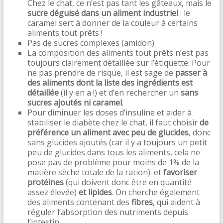
Chez le chat, ce n’est pas tant les gâteaux, mais le
sucre déguisé dans un aliment industriel
: le
caramel sert à donner de la couleur à certains
aliments tout prêts !
Pas de sucres complexes (amidon)
La composition des aliments tout prêts n’est pas
toujours clairement détaillée sur l’étiquette. Pour
ne pas prendre de risque, il est sage de
passer à
des aliments dont la liste des ingrédients est
détaillée
(il y en a !) et d’en rechercher un
sans
sucres ajoutés ni caramel
.
Pour diminuer les doses d’insuline et aider à
stabiliser le diabète chez le chat, il faut choisir
de
préférence un aliment avec peu de glucides
, donc
sans glucides ajoutés (car il y a toujours un petit
peu de glucides dans tous les aliments, cela ne
pose pas de problème pour moins de 1% de la
matière sèche totale de la ration). et
favoriser
protéines
(qui doivent donc être en quantité
assez élevée)
et lipides
. On cherche également
des aliments contenant des
fibres
, qui aident à
réguler l’absorption des nutriments depuis
l’intestin.