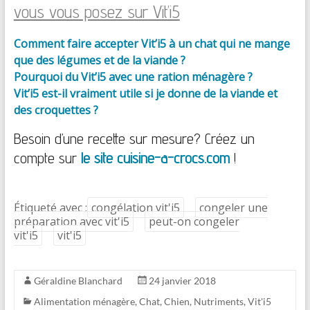
vous vous posez sur Vit’i5
Comment faire accepter Vit’i5 à un chat qui ne mange
que des légumes et de la viande ?
Pourquoi du Vit’i5 avec une ration ménagère ?
Vit’i5 est-il vraiment utile si je donne de la viande et
des croquettes ?
Besoin d’une recette sur mesure? Créez un
compte sur
le site cuisine-a-crocs.com
!
Étiqueté avec :
congélation vit'i5
congeler une
préparation avec vit'i5
peut-on congeler
vit'i5
vit'i5
Géraldine Blanchard
24 janvier 2018
Alimentation ménagère
,
Chat
,
Chien
,
Nutriments
,
Vit'i5