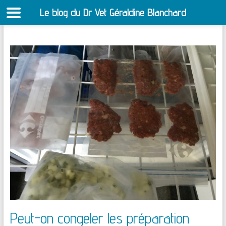
Le blog du Dr Vet Géraldine Blanchard
S
Aller
au
contenu
Peut-on congeler les préparation