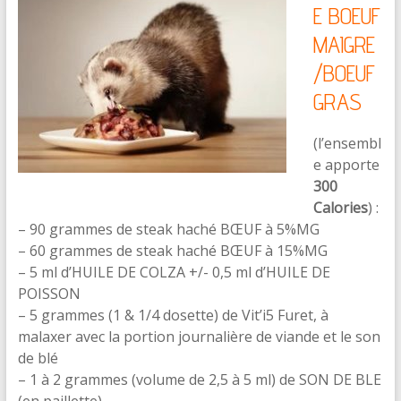
E BOEUF
MAIGRE
/BOEUF
GRAS
(l’ensembl
e apporte
300
Calories
) :
– 90 grammes de steak haché BŒUF à 5%MG
– 60 grammes de steak haché BŒUF à 15%MG
– 5 ml d’HUILE DE COLZA +/- 0,5 ml d’HUILE DE
POISSON
– 5 grammes (1 & 1/4 dosette) de Vit’i5 Furet, à
malaxer avec la portion journalière de viande et le son
de blé
– 1 à 2 grammes (volume de 2,5 à 5 ml) de SON DE BLE
(en paillette)