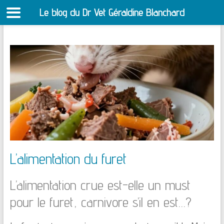
Le blog du Dr Vet Géraldine Blanchard
S
Aller
au
contenu
L’alimentation du furet
L’alimentation crue est-elle un must
pour le furet, carnivore s’il en est…?