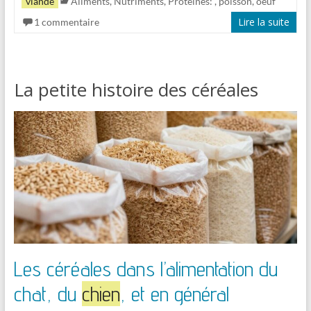
viande
Aliments
,
Nutriments
,
Protéines:
, poisson, oeuf
Lire la suite
1 commentaire
La petite histoire des céréales
Les céréales dans l’alimentation du
chat, du
chien
, et en général