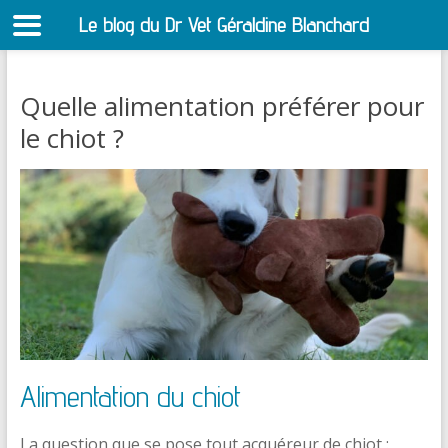
Le blog du Dr Vet Géraldine Blanchard
S
Quelle alimentation préférer pour
le chiot ?
Alimentation du chiot
La question que se pose tout acquéreur de chiot :