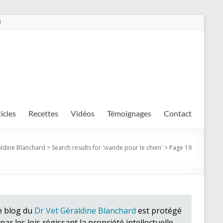
m
ticles
Recettes
Vidéos
Témoignages
Contact
aldine Blanchard
>
Search results for '
viande pour le chien
'
>
Page 19
e blog du
Dr Vet Géraldine Blanchard
est protégé
par les lois régissant la propriété intellectuelle.