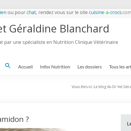
ien
ou pour
chat
, rendez vous sur le site
cuisine
-a-
crocs
.co
et Géraldine Blanchard
 par une spécialiste en Nutrition Clinique Vétérinaire
Search
Accueil
Infos Nutrition
Les dossiers
Tous les ar
for:
Vous êtes ici :
Le blog du Dr Vet Gér
’amidon ?
L