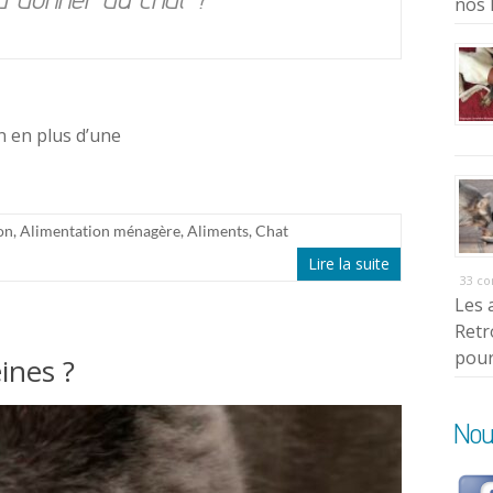
nos 
n en plus d’une
on
,
Alimentation ménagère
,
Aliments
,
Chat
Lire la suite
33 c
Les 
Retr
pour
ines ?
Nou