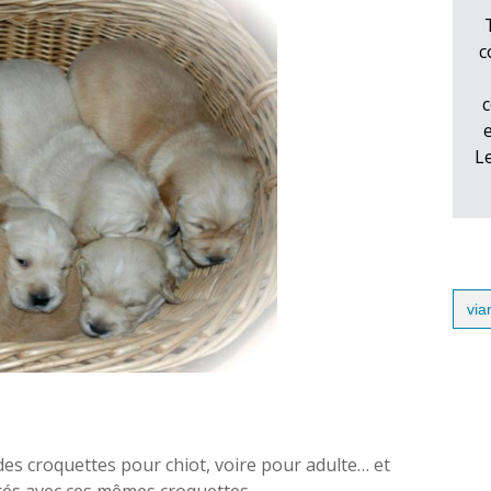
c
c
L
Sear
for:
 des croquettes pour chiot, voire pour adulte… et
sevrés avec ces mêmes croquettes…