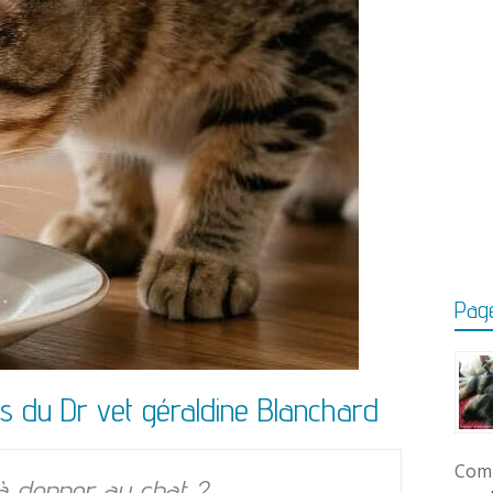
Page
is du Dr vet géraldine Blanchard
Comm
à donner au chat ?