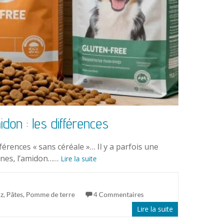
don : les différences
rences « sans céréale »… Il y a parfois une
xines, l’amidon……
Lire la suite
iz, Pâtes, Pomme de terre
4 Commentaires
Lire la suite