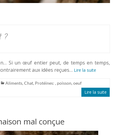
t ?
on… Si un œuf entier peut, de temps en temps,
contrairement aux idées reçues…
Lire la suite
Aliments
,
Chat
,
Protéines:
, poisson, oeuf
Lire la suite
 maison mal conçue