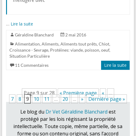
…
Lire la suite
Géraldine Blanchard
2 mai 2016
Alimentation
,
Aliments
,
Aliments tout prêts
,
Chiot
,
Croissance - Sevrage
,
Protéines: viande, poisson, oeuf
,
Situation Particulière
Lire la suite
11 Commentaires
Page 9 sur 28
« Première page
«
…
7
8
9
10
11
…
20
…
»
Dernière page »
Le blog du
Dr Vet Géraldine Blanchard
est
protégé par les lois régissant la propriété
intellectuelle. Toute copie, même partielle, de sa
forme ou son contenu original, sans l’accord