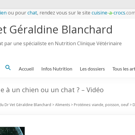
ien
ou pour
chat
, rendez vous sur le site
cuisine
-a-
crocs
.co
et Géraldine Blanchard
 par une spécialiste en Nutrition Clinique Vétérinaire
Search
Accueil
Infos Nutrition
Les dossiers
Tous les ar
for:
ue à un chien ou un chat ? – Vidéo
du Dr Vet Géraldine Blanchard
>
Aliments
>
Protéines: viande, poisson, oeuf
>
D