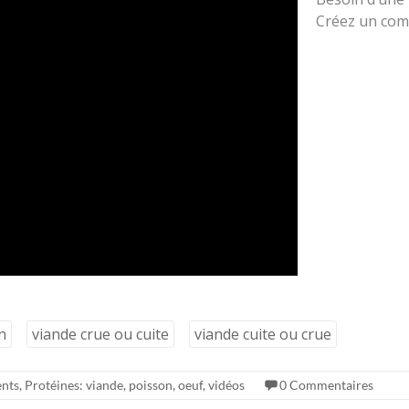
Créez un com
n
viande crue ou cuite
viande cuite ou crue
nts
,
Protéines: viande, poisson, oeuf
,
vidéos
0 Commentaires