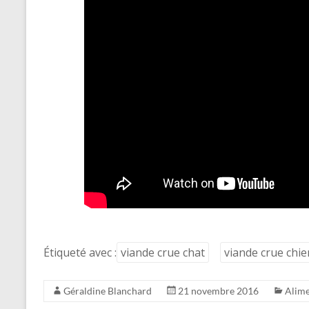
Étiqueté avec :
viande crue chat
viande crue chie
Géraldine Blanchard
21 novembre 2016
Alime